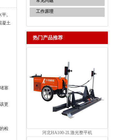
常见问题
工作原理
水平。
混凝土
热门产品推荐
堵塞
该更
的检
河北HA100-2L激光整平机