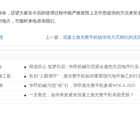
寿命，还望大家在今后的使用过程中能严格按照上文中您提供的方法来安
的地方，可随时来电咨询我们。
度
上一篇：
混凝土激光整平机较传统方式相比的优
会
师道匠心 筑梦印尼
大型伸缩臂激光整平机奔赴云南普洱，助力现代化施工新篇章
束
华昂机械|与您“砼”行，华昂激光整平机参展WOCA 2025
一文教您，如何有效避免混凝土激光整平机表面受损？