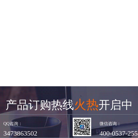
火热
产品订购热线
开启中
QQ咨询：
微信咨询：
3473863502
400-0537-255