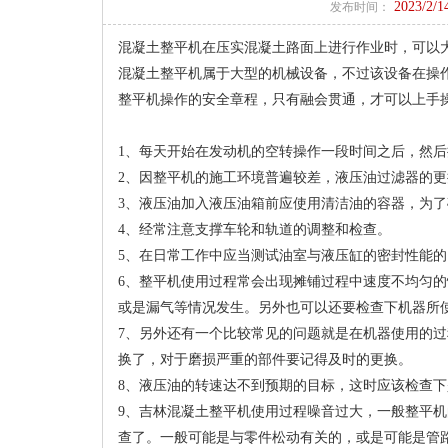
2023/2/1
发布时间：
混凝土整平机在压实混凝土路面上进行作业时，可以
混凝土整平机属于大型的机械设备，不过该设备在操
整平机操作的安全章程，只有融会贯通，才可以上手
1、每天开始在发动机的空转操作一段时间之后，然
2、因整平机的施工环境普遍较差，液压油过滤器的更换
3、液压油加入液压油箱前应使用清洁油的容器，为
4、经常注意支撑车轮和轨道的调整和检查。
5、在日常工作中应当测试油室与液压缸的密封性能
6、整平机使用过程常会出现摊铺过程中速度不均匀
或是漏气等情况发生。另外也可以还要检查下机器所
7、另外还有一个比较常见的问题就是在机器使用的
换了，对于磨损严重的部件要记得及时的更换。
8、液压油的转速达不到预期的目标，这时应该检查
9、吉林混凝土整平机使用过程噪音过大，一般整平
查了。一般可能是与零件松动有关的，或是可能是管