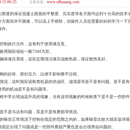
4 15:06:25
www.sdhuaang.com
文章来源：
大限度的保证混凝土路面的平整度、压实度等各方面均达到十分高的技术
作方面却并不困难，可以说上手很快，但操作人员也需要好好的学习一下
操作。
后控制执行元件，这有利于使用液压泵。
周期应缩短一般750H为宜。
了确保液压系统，还应定期清洁液压油散热器，保证散热良好。
的阀的好坏、密封压力，以便不影响整平过程。
的情况，这时就应该检查机器的供油区、滤清器等是不是有问题。是不是有
使用的机油是不是有问题等。
过程中常出现油温升高的现象，当有这些现象的时候检查下是不是一些部件
下是不是马达有问题，泵是不是有磨损等情况。
机的噪音正常情况下控制在指定的范围之内的，如果噪音比较大就应该详细
路固定出现了问题或是一些部件磨损严重也是会出现类似问题的。