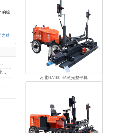
全的操
异之处
 | 华昂机械印尼展会邀您共启地坪行业新纪元
告别“人眼测平”：激光整平机如何重塑现代地坪施工的行业标准
河北HA100-4A激光整平机