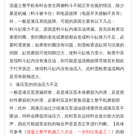
混凝土整平机有时会发生两侧料斗不能正常合拢的情况，除少
量是机械（料斗被卡住）和电器故障（电器开关接触不良等）
外，一般是液压系统故障。可能的原因主要有以下几点：
料斗缸推力不足。原因是料斗缸内液压油泄漏。首先应检查活
塞密封圈，密封圈的老化或磨损都会造成料斗缸推力不足，必
要时需更换；如果密封圈没有问题，则需检查该缸筒与活塞的
间隙，缸筒磨损可使间隙过大，使料斗缸推力变小。检查中若
发现料斗缸内没有液压油，则可能是溢流阀故障导致其长期处
于打开状态，使得料斗缸内没有油流入。此时需检查溢流阀内
是否有脏物进入。
3、液压泵的供油压力不足
一般是液压泵泄漏所致，若是液压泵本身磨损为内泄，若是密
封件磨损则为外泄，必要时应及时更换混凝土整平机磨损部
件；此外，因液压油过少或液压泵滤油器堵塞而造成液压泵不
吸油，同样会降低供油压力，此时泵在运转时会发出较大的杂
声，因此可根据泵齿轮的啮合声音是否正常进行判断。【具体
可参考《
混凝土整平机施工八步走，一步到位免返工！
》的相